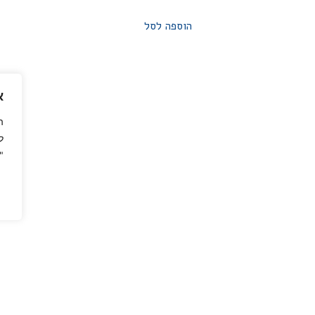
הוספה לסל
א
ה
ל
"