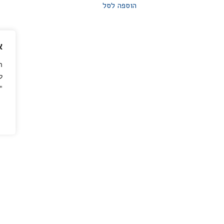
הוספה לסל
א
ה
ל
"